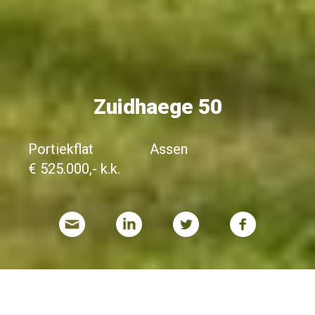
Zuidhaege 50
Portiekflat
Assen
€ 525.000,- k.k.